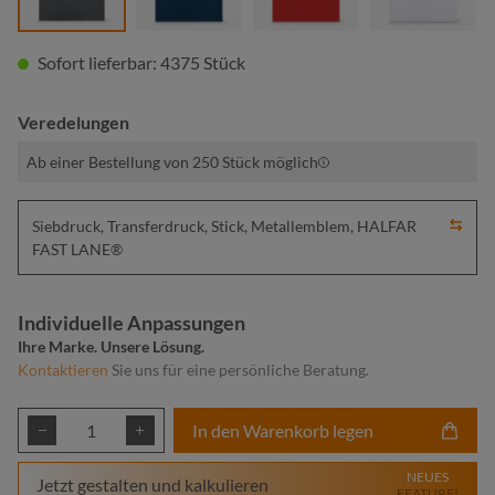
Sofort lieferbar: 4375 Stück
Veredelungen
Ab einer Bestellung von 250 Stück möglich
Siebdruck, Transferdruck, Stick, Metallemblem, HALFAR
FAST LANE®
Individuelle Anpassungen
Ihre Marke. Unsere Lösung.
Kontaktieren
Sie uns für eine persönliche Beratung.
Produkt Anzahl: Gib den gewünschten Wert ei
In den Warenkorb legen
NEUES
Jetzt gestalten und kalkulieren
FEATURE!