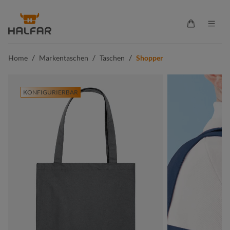
alt springen
Warenkorb 
/
/
/
Home
Markentaschen
Taschen
Shopper
KONFIGURIERBAR