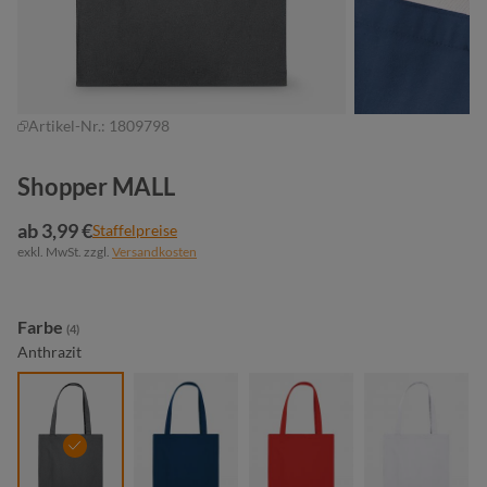
Artikel-Nr.:
1809798
Shopper MALL
ab 3,99 €
Staffelpreise
exkl. MwSt. zzgl.
Versandkosten
auswählen
Farbe
(4)
Anthrazit
anthrazit
marine
rot
weiß