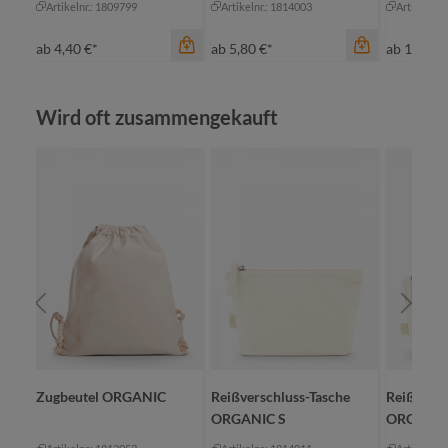
Artikelnr.: 1809799
Artikelnr.: 1814003
Artikelnr.
ab
4,40 €*
ab
5,80 €*
ab
10,75 
Produktgalerie überspringen
Wird oft zusammengekauft
Farbe
gr
Farbe
Farbe
natur
natur
na
Zugbeutel ORGANIC
Reißverschluss-Tasche
Reißversc
ORGANIC S
ORGANI