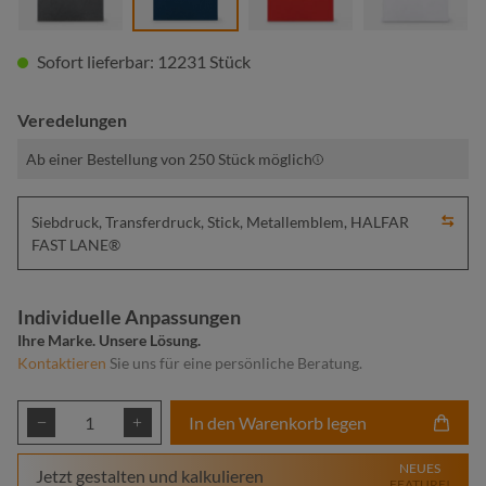
Sofort lieferbar: 12231 Stück
Veredelungen
Ab einer Bestellung von 250 Stück möglich
Siebdruck, Transferdruck, Stick, Metallemblem, HALFAR
FAST LANE®
Individuelle Anpassungen
Ihre Marke. Unsere Lösung.
Kontaktieren
Sie uns für eine persönliche Beratung.
Produkt Anzahl: Gib den gewünschten Wert ei
In den Warenkorb legen
NEUES
Jetzt gestalten und kalkulieren
FEATURE!