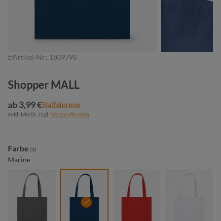
Artikel-Nr.:
1809798
Shopper MALL
ab 3,99 €
Staffelpreise
exkl. MwSt. zzgl.
Versandkosten
auswählen
Farbe
(4)
Marine
anthrazit
marine
rot
weiß