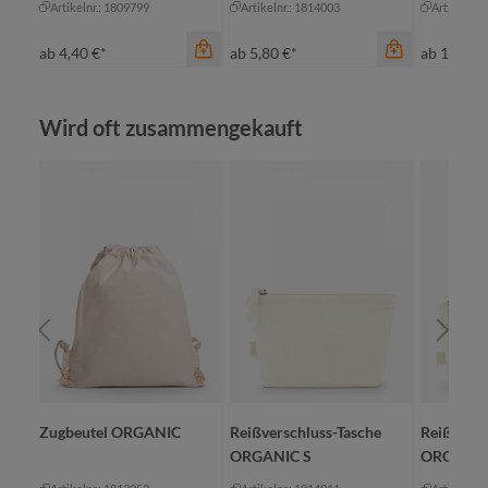
Artikelnr.: 1809799
Artikelnr.: 1814003
Artikelnr.
ab
4,40 €*
ab
5,80 €*
ab
10,75 
Produktgalerie überspringen
Wird oft zusammengekauft
Farbe
gr
Farbe
Farbe
natur
natur
na
Zugbeutel ORGANIC
Reißverschluss-Tasche
Reißversc
ORGANIC S
ORGANI