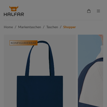
alt springen
Warenkorb 
/
/
/
Home
Markentaschen
Taschen
Shopper
KONFIGURIERBAR