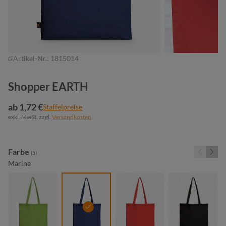
Artikel-Nr.:
1815014
Shopper EARTH
ab 1,72 €
Staffelpreise
exkl. MwSt. zzgl.
Versandkosten
auswählen
Farbe
(5)
Marine
maigrün
marine
rot
schwarz