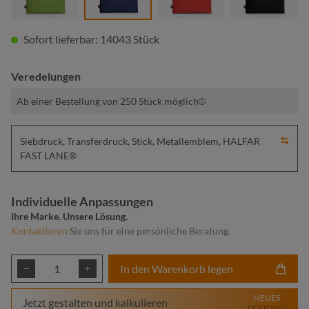
Sofort lieferbar: 14043 Stück
Veredelungen
Ab einer Bestellung von 250 Stück möglich
Siebdruck, Transferdruck, Stick, Metallemblem, HALFAR
FAST LANE®
Individuelle Anpassungen
Ihre Marke. Unsere Lösung.
Kontaktieren
Sie uns für eine persönliche Beratung.
Produkt Anzahl: Gib den gewünschten Wert ei
In den Warenkorb legen
NEUES
Jetzt gestalten und kalkulieren
FEATURE!