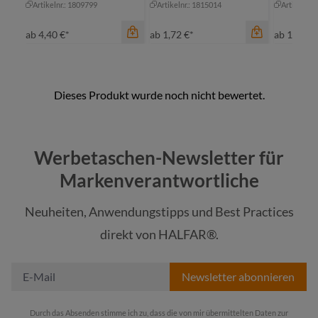
Artikelnr.: 1809799
Artikelnr.: 1815014
Artikelnr.
ab
4,40 €*
ab
1,72 €*
ab
1,58 €*
Farbe
maigrün
Werbetaschen-Newsletter für
marine
Farbe
Markenverantwortliche
rot
be
Neuheiten, Anwendungstipps und Best Practices
schwarz
bl
Farbe
direkt von HALFAR®.
+
1
natur
he
Newsletter abonnieren
Durch das Absenden stimme ich zu, dass die von mir übermittelten Daten zur