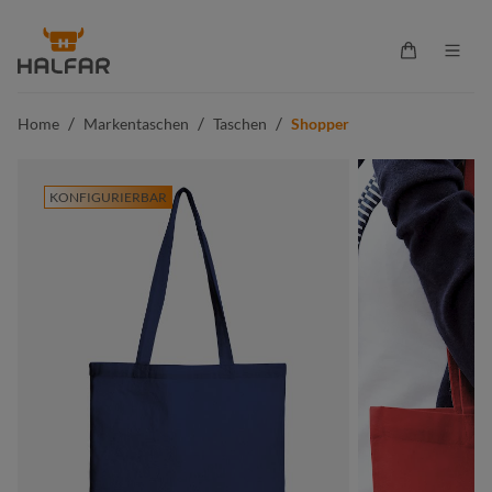
alt springen
Warenkorb 
/
/
/
Home
Markentaschen
Taschen
Shopper
KONFIGURIERBAR