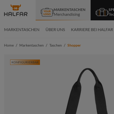
springen
Zur Hauptnavigation springen
MARKENTASCHEN
SP
Merchandising
Te
MARKENTASCHEN
ÜBER UNS
KARRIERE BEI HALFAR
/
/
/
Home
Markentaschen
Taschen
Shopper
KONFIGURIERBAR