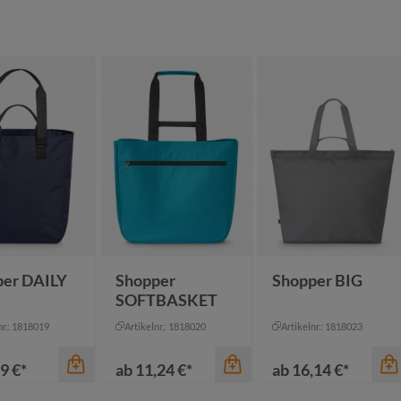
per DAILY
Shopper
Shopper BIG
SOFTBASKET
nr.: 1818019
Artikelnr.: 1818020
Artikelnr.: 1818023
9 €*
ab
11,24 €*
ab
16,14 €*