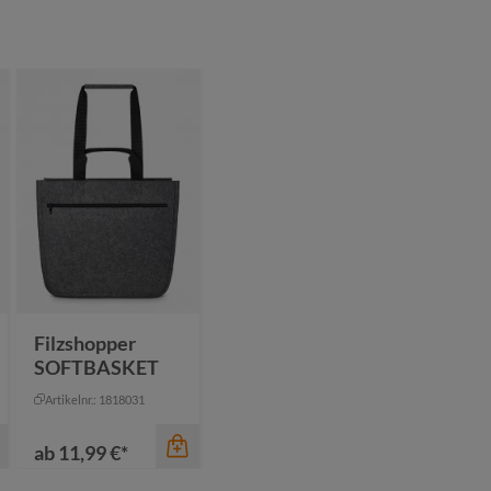
Filzshopper
SOFTBASKET
Artikelnr.: 1818031
ab
11,99 €*