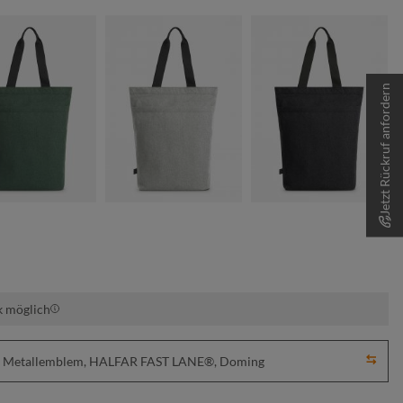
Jetzt Rückruf anfordern
grün-meliert
hellgrau meliert
schwarz melie
k möglich
ick, Metallemblem, HALFAR FAST LANE®, Doming