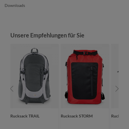
Downloads
Produktgalerie überspringen
Unsere Empfehlungen für Sie
IT
Rucksack TRAIL
Rucksack STORM
Rucksac