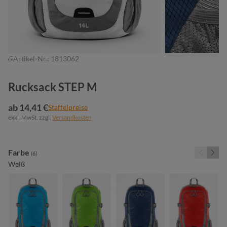
Artikel-Nr.:
1813062
Rucksack STEP M
ab 14,41 €
Staffelpreise
exkl. MwSt. zzgl.
Versandkosten
auswählen
Farbe
(6)
Weiß
cyan
maigrün
marine
rot