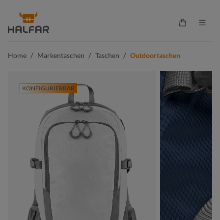
alt springen
Warenkorb 
/
/
/
Home
Markentaschen
Taschen
Outdoortaschen
KONFIGURIERBAR