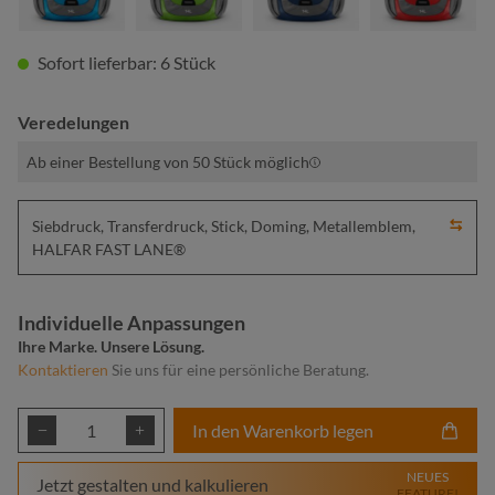
Sofort lieferbar: 6 Stück
Veredelungen
Ab einer Bestellung von 50 Stück möglich
Siebdruck, Transferdruck, Stick, Doming, Metallemblem,
HALFAR FAST LANE®
Individuelle Anpassungen
Ihre Marke. Unsere Lösung.
Kontaktieren
Sie uns für eine persönliche Beratung.
Produkt Anzahl: Gib den gewünschten Wert ei
In den Warenkorb legen
NEUES
Jetzt gestalten und kalkulieren
FEATURE!