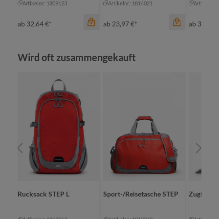
Artikelnr.: 1809123
Artikelnr.: 1814021
Artikelnr.
ab
32,64 €*
ab
23,97 €*
ab
34,81 
Produktgalerie überspringen
Wird oft zusammengekauft
Farbe
Farbe
cyan
an
maigrün
bl
orange
ma
rot
ro
Farbe
+
2
+
1
rot
Rucksack STEP L
Sport-/Reisetasche STEP
Zugbeute