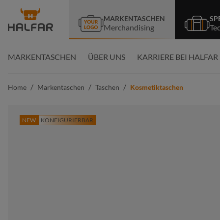
springen
Zur Hauptnavigation springen
MARKENTASCHEN
SP
Merchandising
Te
MARKENTASCHEN
ÜBER UNS
KARRIERE BEI HALFAR
/
/
/
Home
Markentaschen
Taschen
Kosmetiktaschen
NEW
KONFIGURIERBAR