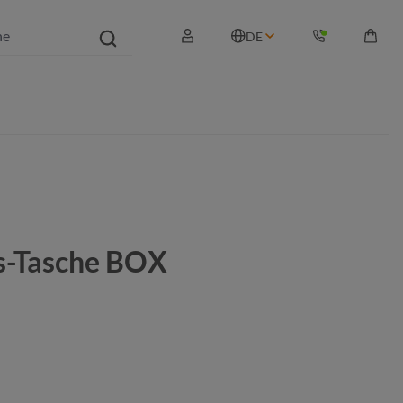
DE
Waren
s-Tasche BOX