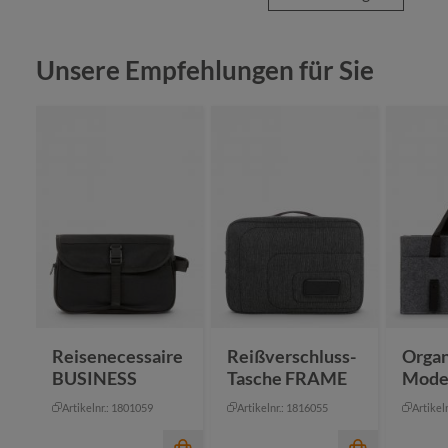
Produktgalerie überspringen
Unsere Empfehlungen für Sie
Reisenecessaire
Reißverschluss-
Organ
BUSINESS
Tasche FRAME
Mode
Artikelnr.: 1801059
Artikelnr.: 1816055
Artikel