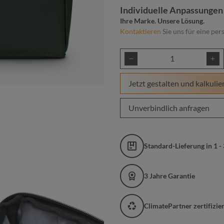
Individuelle Anpassungen
Ihre Marke. Unsere Lösung.
Kontaktieren
Sie uns für eine per
Produkt Anzahl: Gib
Jetzt gestalten und kalkulie
Unverbindlich anfragen
Standard-Lieferung in 1 -
3 Jahre Garantie
ClimatePartner zertifizi