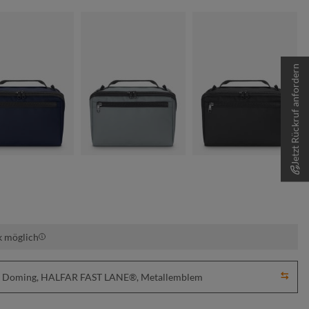
Jetzt Rückruf anfordern
marine
mittelgrau
schwarz
k möglich
ick, Doming, HALFAR FAST LANE®, Metallemblem