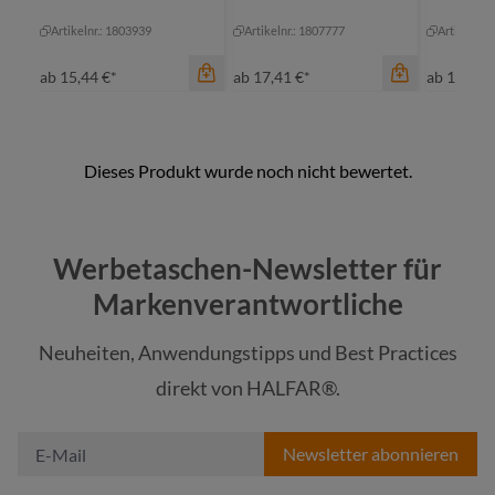
Artikelnr.: 1803939
Artikelnr.: 1807777
Artikelnr.
ab
15,44 €*
ab
17,41 €*
ab
16,98 
Farbe
anthrazit
Farbe
Werbetaschen-Newsletter für
flieder
beige
Markenverantwortliche
hellgrün
mittelgrau
Neuheiten, Anwendungstipps und Best Practices
marine
oliv
Farbe
direkt von HALFAR®.
+
4
schwarz
an
Newsletter abonnieren