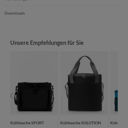
Downloads
Produktgalerie überspringen
Unsere Empfehlungen für Sie
Kühltasche SPORT
Kühltasche SOLUTION
Kühltasc