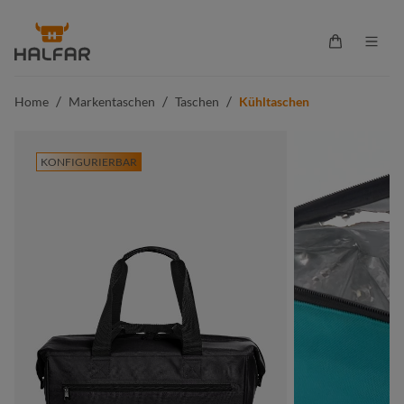
alt springen
Warenkorb 
/
/
/
Home
Markentaschen
Taschen
Kühltaschen
KONFIGURIERBAR