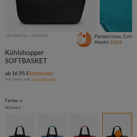
Artikel-Nr.:
1818030
Kühlshopper
SOFTBASKET
ab 16,95 €
Staffelpreise
exkl. MwSt. zzgl.
Versandkosten
auswählen
Farbe
(4)
Schwarz
marine
petrol
rot
schwarz