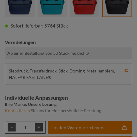
Sofort lieferbar: 5764 Stück
Veredelungen
Ab einer Bestellung von 50 Stück möglich
Siebdruck, Transferdruck, Stick, Doming, Metallemblem,
HALFAR FAST LANE®
Individuelle Anpassungen
Ihre Marke. Unsere Lösung.
Kontaktieren
Sie uns für eine persönliche Beratung.
Produkt Anzahl: Gib den gewünschten Wert ei
In den Warenkorb legen