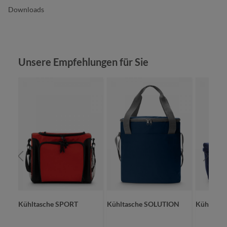
Downloads
Produktgalerie überspringen
Unsere Empfehlungen für Sie
ET
Kühltasche SPORT
Kühltasche SOLUTION
Kühlshop