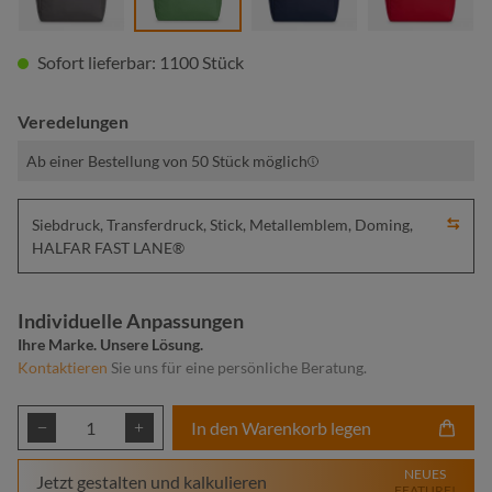
Sofort lieferbar: 1100 Stück
Veredelungen
Ab einer Bestellung von 50 Stück möglich
Siebdruck, Transferdruck, Stick, Metallemblem, Doming,
HALFAR FAST LANE®
Individuelle Anpassungen
Ihre Marke. Unsere Lösung.
Kontaktieren
Sie uns für eine persönliche Beratung.
Produkt Anzahl: Gib den gewünschten Wert ei
In den Warenkorb legen
NEUES
Jetzt gestalten und kalkulieren
FEATURE!