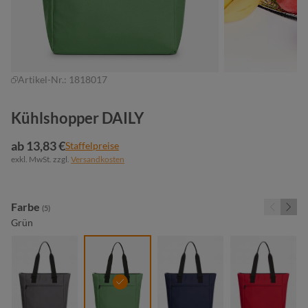
Artikel-Nr.:
1818017
Kühlshopper DAILY
ab 13,83 €
Staffelpreise
exkl. MwSt. zzgl.
Versandkosten
auswählen
Farbe
(5)
Grün
anthrazit
grün
marine
rot