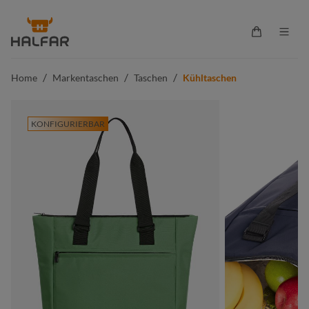
alt springen
Warenkorb 
/
/
/
Home
Markentaschen
Taschen
Kühltaschen
KONFIGURIERBAR