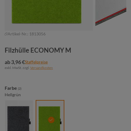
Artikel-Nr.:
1813056
Filzhülle ECONOMY M
ab 3,96 €
Staffelpreise
exkl. MwSt. zzgl.
Versandkosten
auswählen
Farbe
(2)
Hellgrün
anthrazit
hellgrün