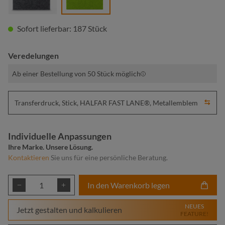
Sofort lieferbar: 187 Stück
Veredelungen
Ab einer Bestellung von 50 Stück möglich
Transferdruck, Stick, HALFAR FAST LANE®, Metallemblem
Individuelle Anpassungen
Ihre Marke. Unsere Lösung.
Kontaktieren
Sie uns für eine persönliche Beratung.
Produkt Anzahl: Gib den gewünschten Wert ei
In den Warenkorb legen
NEUES
Jetzt gestalten und kalkulieren
FEATURE!