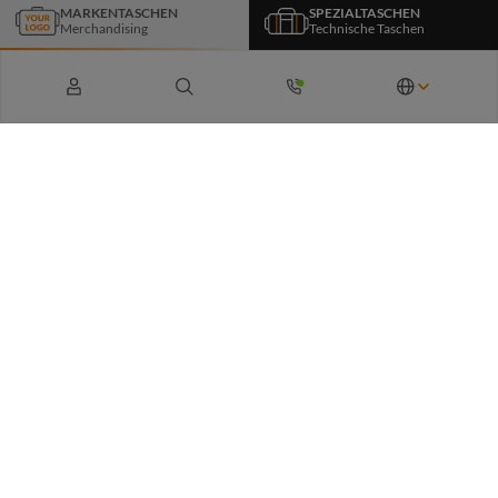
MARKENTASCHEN
SPEZIALTASCHEN
Newsletter abonnieren
Merchandising
Technische Taschen
Durch das Absenden stimme ich zu, dass die von mir übermittelten Daten zur
Speicherung meines Angebots im Kundenkonto sowie zu Identifikationszwecken
verwendet werden dürfen.
Weitere Informationen hierzu finden Sie in unserer
Datenschutzrichtlinie
.
Service & Kontakt
Über Halfar
Karriere
Nachhaltigkeit
Partnerprogramm
Follow us