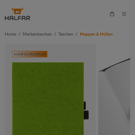
alt springen
Warenkorb 
/
/
/
Home
Markentaschen
Taschen
Mappen & Hüllen
KONFIGURIERBAR