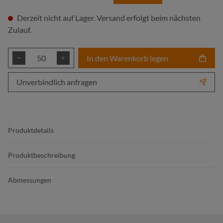
Derzeit nicht auf Lager. Versand erfolgt beim nächsten
Zulauf.
Produkt Anzahl: Gib den gewünschten Wert ei
In den Warenkorb legen
Unverbindlich anfragen
Produktdetails
Produktbeschreibung
Abmessungen