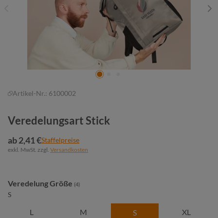
Artikel-Nr.:
6100002
Veredelungsart Stick
ab 2,41 €
Staffelpreise
exkl. MwSt. zzgl.
Versandkosten
auswählen
Veredelung Größe
(4)
S
L
M
XL
S