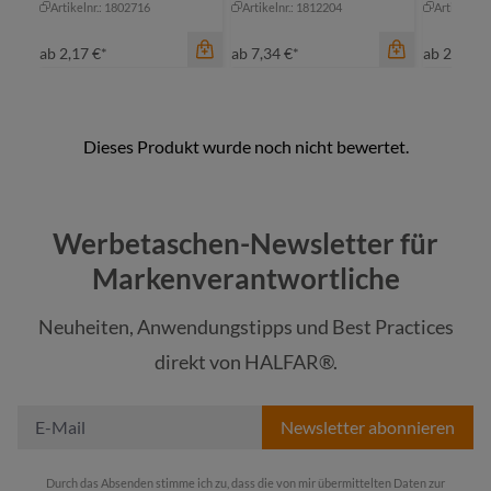
Artikelnr.: 1802716
Artikelnr.: 1812204
Artikelnr.
ab
2,17 €*
ab
7,34 €*
ab
2,05 €*
Farbe
cyan
Werbetaschen-Newsletter für
hellblau
Farbe
Markenverantwortliche
hellgrau
gr
Neuheiten, Anwendungstipps und Best Practices
marine
ma
Farbe
direkt von HALFAR®.
+
4
neon gelb
we
Newsletter abonnieren
Durch das Absenden stimme ich zu, dass die von mir übermittelten Daten zur