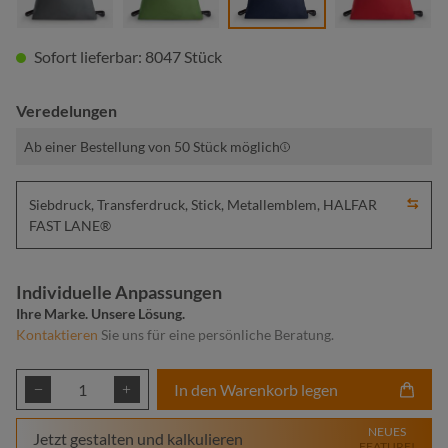
Sofort lieferbar: 8047 Stück
Veredelungen
Ab einer Bestellung von 50 Stück möglich
Siebdruck, Transferdruck, Stick, Metallemblem, HALFAR
FAST LANE®
Individuelle Anpassungen
Ihre Marke. Unsere Lösung.
Kontaktieren
Sie uns für eine persönliche Beratung.
Produkt Anzahl: Gib den gewünschten Wert ei
In den Warenkorb legen
NEUES
Jetzt gestalten und kalkulieren
FEATURE!