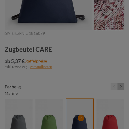
Artikel-Nr.:
1816079
Zugbeutel CARE
ab 5,37 €
Staffelpreise
exkl. MwSt. zzgl.
Versandkosten
auswählen
Farbe
(6)
Marine
anthrazit
grün
marine
rot