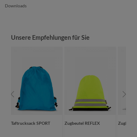
Downloads
Produktgalerie überspringen
Unsere Empfehlungen für Sie
Taftrucksack SPORT
Zugbeutel REFLEX
Zugbeute