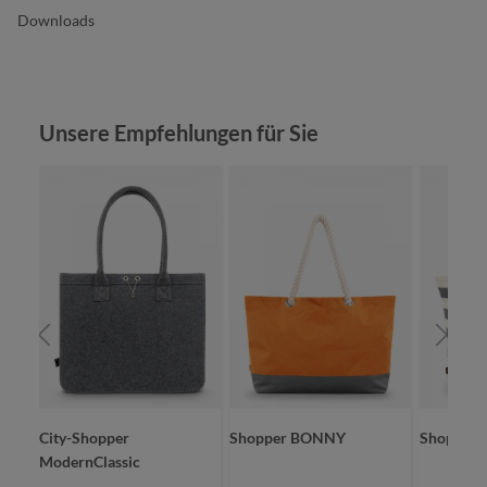
Downloads
Produktgalerie überspringen
Unsere Empfehlungen für Sie
City-Shopper
Shopper BONNY
Shopper
ModernClassic