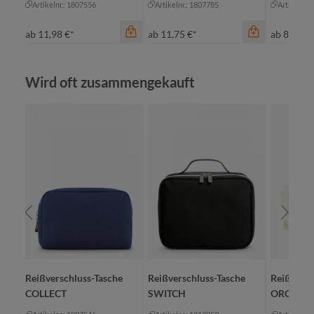
Artikelnr.: 1807556
Artikelnr.: 1807785
Artikelnr.
ab
11,98 €*
ab
11,75 €*
ab
8,18 €*
Produktgalerie überspringen
Wird oft zusammengekauft
Farbe
blau
hellgrün
Farbe
marine
an
orange
or
Farbe
+
3
anthrazit
ro
e
Reißverschluss-Tasche
Reißverschluss-Tasche
Reißversc
COLLECT
SWITCH
ORGANIC