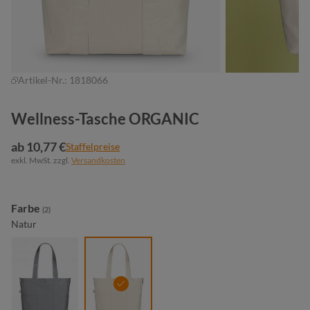
Artikel-Nr.:
1818066
Wellness-Tasche ORGANIC
ab 10,77 €
Staffelpreise
exkl. MwSt. zzgl.
Versandkosten
auswählen
Farbe
(2)
Natur
mittelgrau
natur