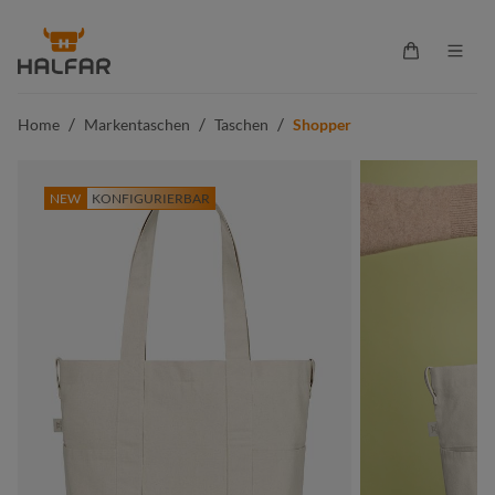
alt springen
Warenkorb 
/
/
/
Home
Markentaschen
Taschen
Shopper
NEW
KONFIGURIERBAR