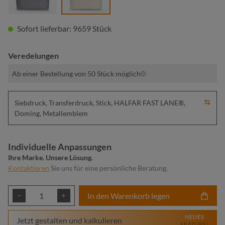
Sofort lieferbar: 9659 Stück
Veredelungen
Ab einer Bestellung von 50 Stück möglich
Siebdruck, Transferdruck, Stick, HALFAR FAST LANE®,
Doming, Metallemblem
Individuelle Anpassungen
Ihre Marke. Unsere Lösung.
Kontaktieren
Sie uns für eine persönliche Beratung.
Produkt Anzahl: Gib den gewünschten Wert ei
In den Warenkorb legen
NEUES
Jetzt gestalten und kalkulieren
FEATURE!