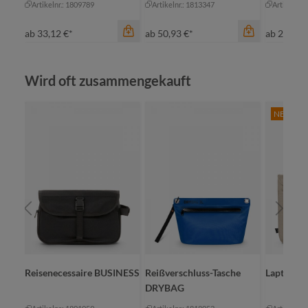
Artikelnr.: 1809789
Artikelnr.: 1813347
Artikelnr.
ab
33,12 €*
ab
50,93 €*
ab
29,34 
Produktgalerie überspringen
Wird oft zusammengekauft
NEW
Farbe
marine
Farbe
Farbe
schwarz
schwarz
gr
Reisenecessaire BUSINESS
Reißverschluss-Tasche
Laptop-M
DRYBAG