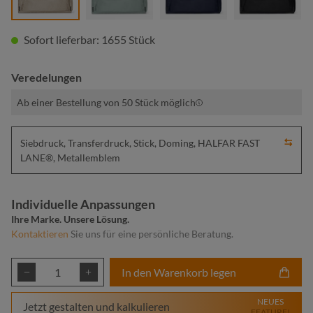
Sofort lieferbar: 1655 Stück
Veredelungen
Ab einer Bestellung von 50 Stück möglich
Siebdruck, Transferdruck, Stick, Doming, HALFAR FAST
LANE®, Metallemblem
Individuelle Anpassungen
Ihre Marke. Unsere Lösung.
Kontaktieren
Sie uns für eine persönliche Beratung.
Produkt Anzahl: Gib den gewünschten Wert ei
In den Warenkorb legen
NEUES
Jetzt gestalten und kalkulieren
FEATURE!