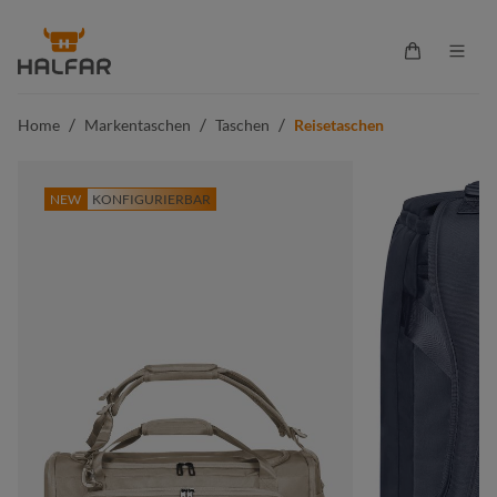
alt springen
Warenkorb 
/
/
/
Home
Markentaschen
Taschen
Reisetaschen
NEW
KONFIGURIERBAR