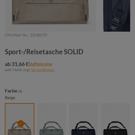
Artikel-Nr.:
1818070
Sport-/Reisetasche SOLID
ab 31,66 €
Staffelpreise
exkl. MwSt. zzgl.
Versandkosten
auswählen
Farbe
(4)
Beige
beige
grüngrau
marine
schwarz