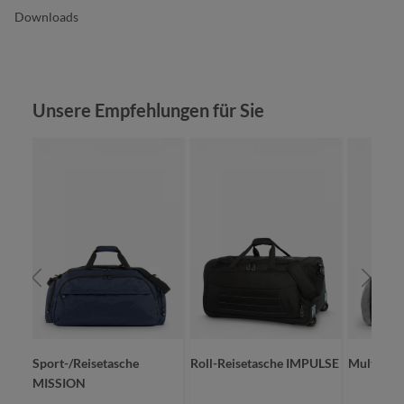
Downloads
Produktgalerie überspringen
Unsere Empfehlungen für Sie
URE
Sport-/Reisetasche
Roll-Reisetasche IMPULSE
Multibag
MISSION