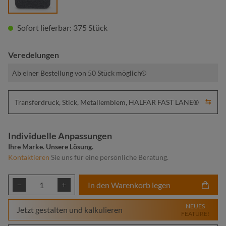
Sofort lieferbar: 375 Stück
Veredelungen
Ab einer Bestellung von 50 Stück möglich
Transferdruck, Stick, Metallemblem, HALFAR FAST LANE®
Individuelle Anpassungen
Ihre Marke. Unsere Lösung.
Kontaktieren
Sie uns für eine persönliche Beratung.
Produkt Anzahl: Gib den gewünschten Wert ei
In den Warenkorb legen
NEUES
Jetzt gestalten und kalkulieren
FEATURE!