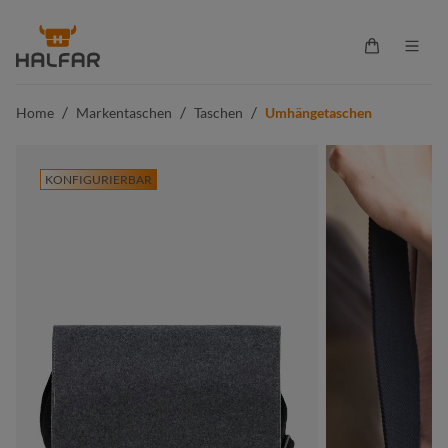
alt springen
Warenkorb 
/
/
/
Home
Markentaschen
Taschen
Umhängetaschen
KONFIGURIERBAR