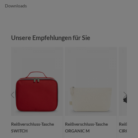
Downloads
Produktgalerie überspringen
Unsere Empfehlungen für Sie
Reißverschluss-Tasche
Reißverschluss-Tasche
Reißversc
SWITCH
ORGANIC M
CIRCLE