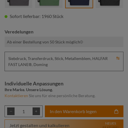
Sofort lieferbar: 1960 Stück
Veredelungen
Ab einer Bestellung von 50 Stück möglich
Siebdruck, Transferdruck, Stick, Metallemblem, HALFAR
FAST LANE®, Doming
Individuelle Anpassungen
Ihre Marke. Unsere Lösung.
Kontaktieren
Sie uns für eine persönliche Beratung.
Produkt Anzahl: Gib den gewünschten Wert ei
In den Warenkorb legen
NEUES
Jetzt gestalten und kalkulieren
FEATURE!