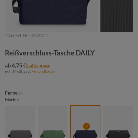
Artikel-Nr.:
1818021
Reißverschluss-Tasche DAILY
ab 4,75 €
Staffelpreise
exkl. MwSt. zzgl.
Versandkosten
auswählen
Farbe
(4)
Marine
anthrazit
grün
marine
schwarz