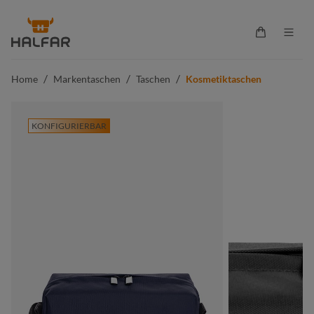
alt springen
Warenkorb 
/
/
/
Home
Markentaschen
Taschen
Kosmetiktaschen
KONFIGURIERBAR