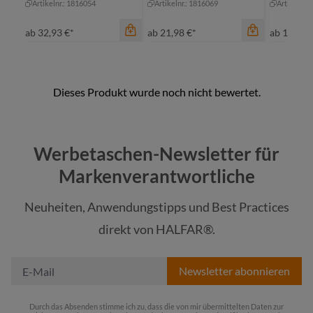
Artikelnr.: 1816054
Artikelnr.: 1816069
Artikelnr.
ab
32,93 €*
ab
21,98 €*
ab
19,75 
Farbe
an
Werbetaschen-Newsletter für
gr
Markenverantwortliche
ma
Farbe
Neuheiten, Anwendungstipps und Best Practices
Farbe
grau
ro
direkt von HALFAR®.
schwarz-grau meliert
+
1
natur
Newsletter abonnieren
Durch das Absenden stimme ich zu, dass die von mir übermittelten Daten zur