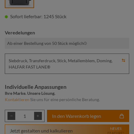
Sofort lieferbar: 1245 Stück
Veredelungen
Ab einer Bestellung von 50 Stück möglich
Siebdruck, Transferdruck, Stick, Metallemblem, Doming,
HALFAR FAST LANE®
Individuelle Anpassungen
Ihre Marke. Unsere Lösung.
Kontaktieren
Sie uns für eine persönliche Beratung.
Produkt Anzahl: Gib den gewünschten Wert ei
In den Warenkorb legen
NEUES
Jetzt gestalten und kalkulieren
FEATURE!