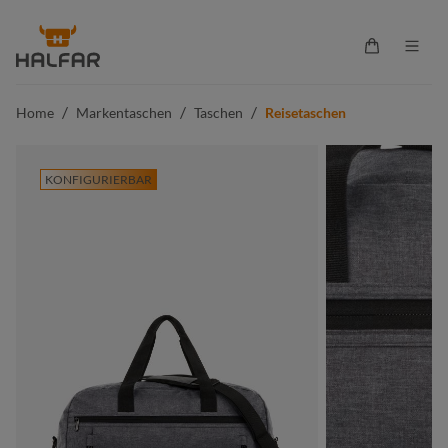
alt springen
Warenkorb 
/
/
/
Home
Markentaschen
Taschen
Reisetaschen
KONFIGURIERBAR