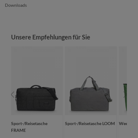
Downloads
Produktgalerie überspringen
Unsere Empfehlungen für Sie
URE
Sport-/Reisetasche
Sport-/Reisetasche LOOM
Weekende
FRAME