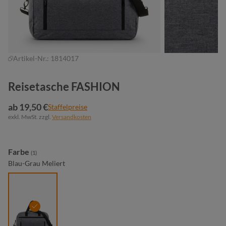
Artikel-Nr.:
1814017
Reisetasche FASHION
ab 19,50 €
Staffelpreise
exkl. MwSt. zzgl.
Versandkosten
auswählen
Farbe
(1)
Blau-Grau Meliert
blau-grau meliert