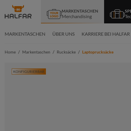
springen
Zur Hauptnavigation springen
MARKENTASCHEN
SP
Merchandising
Te
MARKENTASCHEN
ÜBER UNS
KARRIERE BEI HALFAR
/
/
/
Home
Markentaschen
Rucksäcke
Laptoprucksäcke
KONFIGURIERBAR