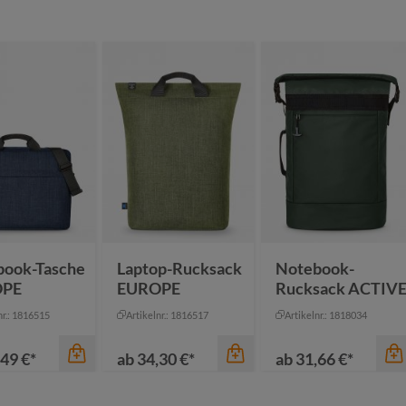
book-Tasche
Laptop-Rucksack
Notebook-
OPE
EUROPE
Rucksack ACTIV
nr.: 1816515
Artikelnr.: 1816517
Artikelnr.: 1818034
49 €*
ab
34,30 €*
ab
31,66 €*