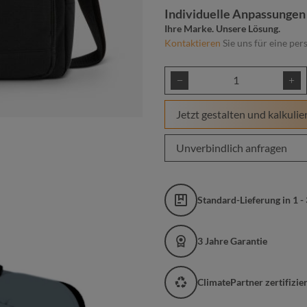
Individuelle Anpassungen
Ihre Marke. Unsere Lösung.
Kontaktieren
Sie uns für eine per
Produkt Anzahl: Gib
Jetzt gestalten und kalkulie
Unverbindlich anfragen
Standard-Lieferung in 1 -
3 Jahre Garantie
ClimatePartner zertifizi