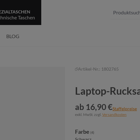
EZIALTASCHEN
chnische Taschen
BLOG
Artikel-Nr.:
1802765
Laptop-Ruck
ab 16,90 €
Staffelpreise
exkl. MwSt. zzgl.
Versandkosten
auswählen
Farbe
(4)
Schwarz