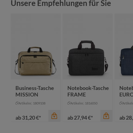
Produktgalerie überspringen
Unsere Empfehlungen für Sie
Business-Tasche
Notebook-Tasche
Note
MISSION
FRAME
EUR
Artikelnr.: 1809108
Artikelnr.: 1816050
Artikel
ab
31,20 €*
ab
27,94 €*
ab
28,