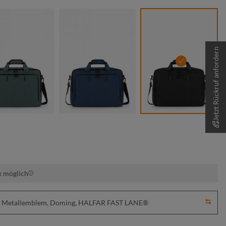
Jetzt Rückruf anfordern
grau
marine
schwarz
k möglich
ick, Metallemblem, Doming, HALFAR FAST LANE®