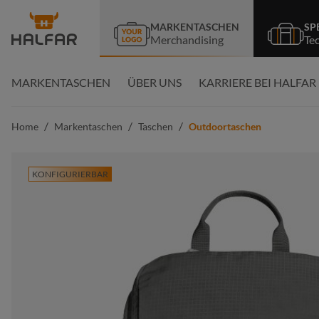
springen
Zur Hauptnavigation springen
MARKENTASCHEN
SP
Merchandising
Te
MARKENTASCHEN
ÜBER UNS
KARRIERE BEI HALFAR
/
/
/
Home
Markentaschen
Taschen
Outdoortaschen
KONFIGURIERBAR