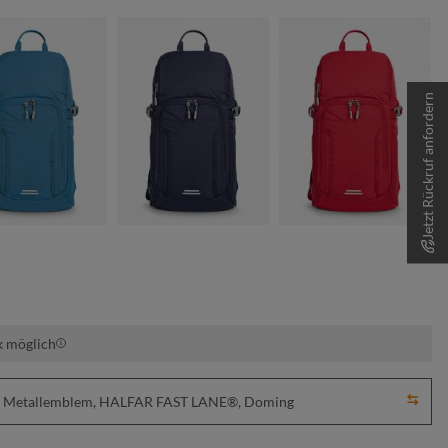
Jetzt Rückruf anfordern
blau
marine
rot
k möglich
ick, Metallemblem, HALFAR FAST LANE®, Doming