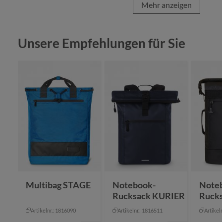
Mehr anzeigen
Produktgalerie überspringen
Unsere Empfehlungen für Sie
Multibag STAGE
Notebook-
Note
Rucksack KURIER
Ruck
Artikelnr.: 1816090
Artikelnr.: 1816511
Artikel