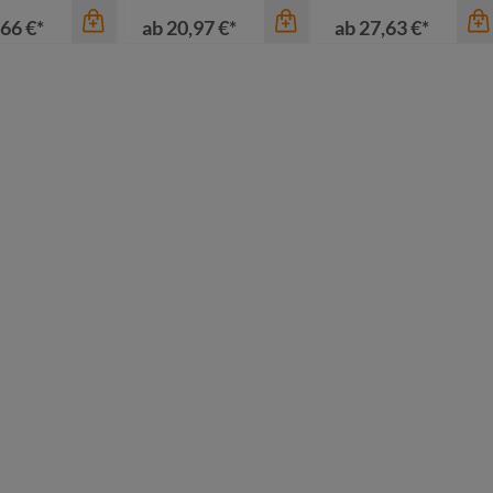
66 €*
ab
20,97 €*
ab
27,63 €*
Farbe
Farbe
nkelgrün
blau
hwarz
gelb
coyote braun
nfgelb
marine
oliv
ubenblau
schwarz
schwarz