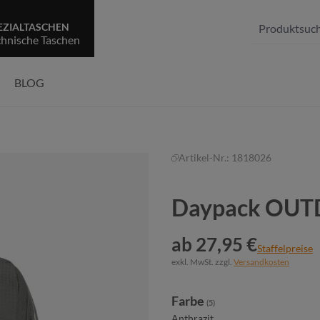
EZIALTASCHEN
chnische Taschen
BLOG
Artikel-Nr.:
1818026
Daypack OU
ab 27,95 €
Staffelpreise
exkl. MwSt. zzgl.
Versandkosten
auswählen
Farbe
(5)
Anthrazit