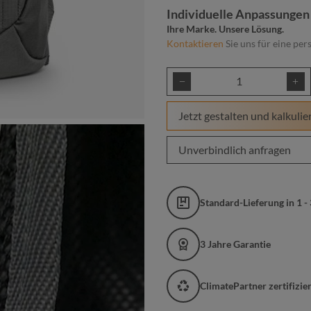
Individuelle Anpassungen
Ihre Marke. Unsere Lösung.
Kontaktieren
Sie uns für eine per
Produkt Anzahl: Gib
Jetzt gestalten und kalkulie
Unverbindlich anfragen
Standard-Lieferung in 1 -
3 Jahre Garantie
ClimatePartner zertifizi