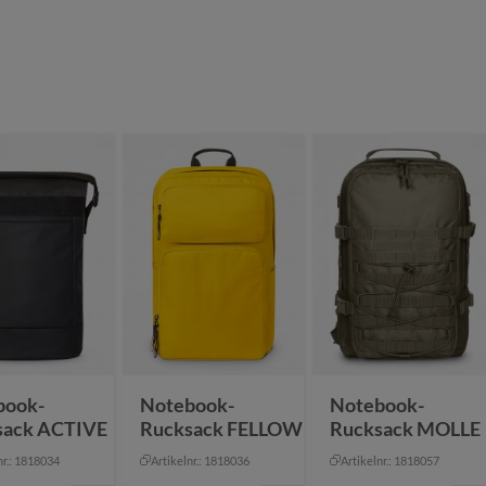
book-
Notebook-
Notebook-
sack ACTIVE
Rucksack FELLOW
Rucksack MOLLE
nr.: 1818034
Artikelnr.: 1818036
Artikelnr.: 1818057