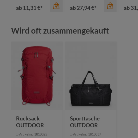
ab
11,31 €*
ab
27,94 €*
ab
31,
Produktgalerie überspringen
Wird oft zusammengekauft
Farbe
Farbe
anthrazit
Farbe
cyan
du
marine
marine
sc
schwarz
mittelgrau
se
+
1
schwarz
ta
Rucksack
Sporttasche
OUTDOOR
OUTDOOR
Artikelnr.: 1818025
Artikelnr.: 1818037